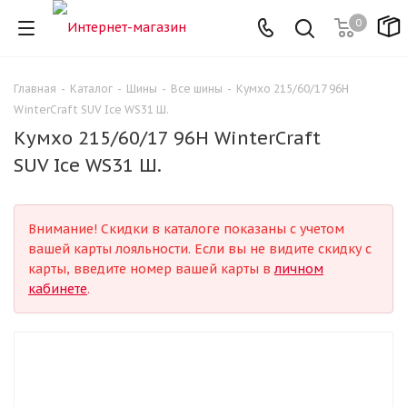
0
Главная
-
Каталог
-
Шины
-
Все шины
-
Кумхо 215/60/17 96H
WinterCraft SUV Ice WS31 Ш.
Кумхо 215/60/17 96H WinterCraft
SUV Ice WS31 Ш.
Внимание! Скидки в каталоге показаны с учетом
вашей карты лояльности. Если вы не видите скидку с
карты, введите номер вашей карты в
личном
кабинете
.