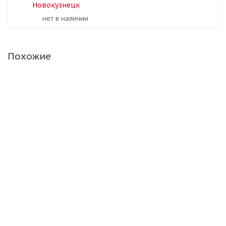
Новокузнецк
Нет в наличии
Похожие
Брид. 215/60/17 100T Blizzak Spike-02 Ш. XL
Нет в наличии