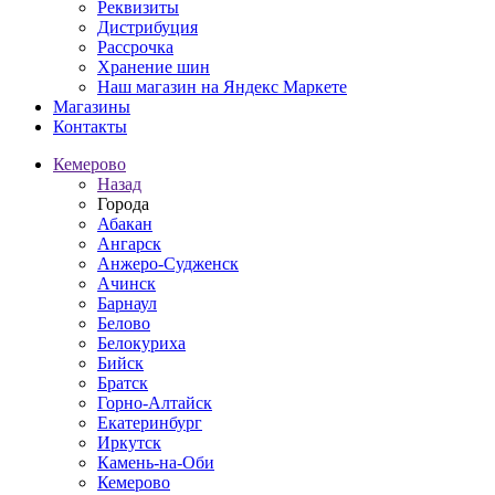
Реквизиты
Дистрибуция
Рассрочка
Хранение шин
Наш магазин на Яндекс Маркете
Магазины
Контакты
Кемерово
Назад
Города
Абакан
Ангарск
Анжеро-Судженск
Ачинск
Барнаул
Белово
Белокуриха
Бийск
Братск
Горно-Алтайск
Екатеринбург
Иркутск
Камень-на-Оби
Кемерово