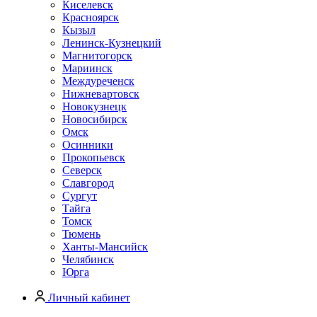
Киселевск
Красноярск
Кызыл
Ленинск-Кузнецкий
Магнитогорск
Мариинск
Междуреченск
Нижневартовск
Новокузнецк
Новосибирск
Омск
Осинники
Прокопьевск
Северск
Славгород
Сургут
Тайга
Томск
Тюмень
Ханты-Мансийск
Челябинск
Юрга
Личный кабинет