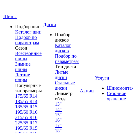
Шины
Диски
Подбор шин
Каталог шин
Подбор
Подбор по
дисков
параметрам
Каталог
Сезон
дисков
Всесезонные
Подбор по
шины
параметрам
Зимние
Тип диска
шины
Литые
Летние
диски
Услуги
шины
Стальные
Популярные
диски
Шиномонта
типоразмеры
Акции
Диаметр
Сезонное
175/65 R14
обода
хранение
185/65 R14
13"
185/65 R15
14"
195/60 R16
15"
215/65 R16
16"
225/65 R17
17"
195/65 R15
18"