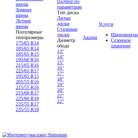
Подбор по
шины
параметрам
Зимние
Тип диска
шины
Литые
Летние
диски
Услуги
шины
Стальные
Популярные
диски
Шиномонта
типоразмеры
Акции
Диаметр
Сезонное
175/65 R14
обода
хранение
185/65 R14
13"
185/65 R15
14"
195/60 R16
15"
215/65 R16
16"
225/65 R17
17"
195/65 R15
18"
205/55 R16
19"
215/55 R16
20"
215/60 R17
21"
225/60 R18
22"
235/55 R17
235/55 R18