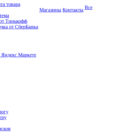
та товара
Все
Магазины
Контакты
тема
 от Тинькофф
очка от СберБанка
 Яндекс Маркете
логу
еру
исков