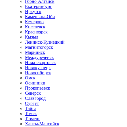
Горно-Алтайск
Екатеринбург
Иркутск
Камень-на-Оби
Кемерово
Киселевск
Красноярск
Кызыл
Ленинск-Кузнецкий
Магнитогорск
Мариинск
Междуреченск
Нижневартовск
Новокузнецк
Новосибирск
Омск
Осинники
Прокопьевск
Северск
Славгород
Сургут
Тайга
Томск
Тюмень
Ханты-Мансийск