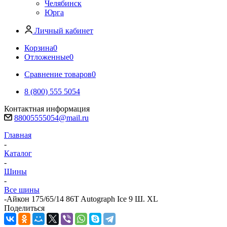
Челябинск
Юрга
Личный кабинет
Корзина
0
Отложенные
0
Сравнение товаров
0
8 (800) 555 5054
Контактная информация
88005555054@mail.ru
Главная
-
Каталог
-
Шины
-
Все шины
-
Айкон 175/65/14 86T Autograph Ice 9 Ш. XL
Поделиться