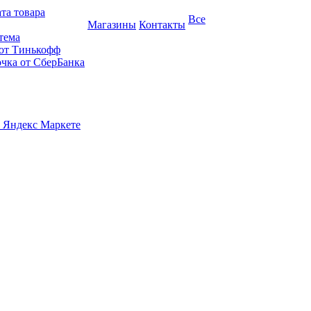
та товара
Все
Магазины
Контакты
тема
 от Тинькофф
очка от СберБанка
 Яндекс Маркете