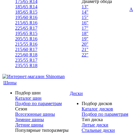
175/65 R14
Диаметр обода
185/65 R14
13"
А
185/65 R15
14"
195/60 R16
15"
215/65 R16
16"
225/65 R17
17"
195/65 R15
18"
205/55 R16
19"
215/55 R16
20"
215/60 R17
21"
225/60 R18
22"
235/55 R17
235/55 R18
Шины
Подбор шин
Диски
Каталог шин
Подбор по параметрам
Подбор дисков
Сезон
Каталог дисков
Всесезонные шины
Подбор по параметрам
Зимние шины
Тип диска
Летние шины
Литые диски
Популярные типоразмеры
Стальные диски