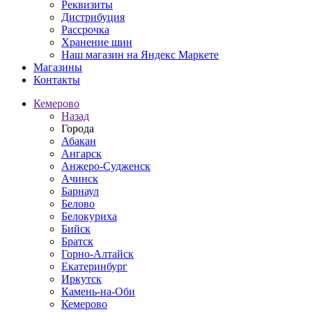
Реквизиты
Дистрибуция
Рассрочка
Хранение шин
Наш магазин на Яндекс Маркете
Магазины
Контакты
Кемерово
Назад
Города
Абакан
Ангарск
Анжеро-Судженск
Ачинск
Барнаул
Белово
Белокуриха
Бийск
Братск
Горно-Алтайск
Екатеринбург
Иркутск
Камень-на-Оби
Кемерово