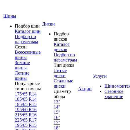
Шины
Диски
Подбор шин
Каталог шин
Подбор
Подбор по
дисков
параметрам
Каталог
Сезон
дисков
Всесезонные
Подбор по
шины
параметрам
Зимние
Тип диска
шины
Литые
Летние
диски
Услуги
шины
Стальные
Популярные
диски
Шиномонта
типоразмеры
Акции
Диаметр
Сезонное
175/65 R14
обода
хранение
185/65 R14
13"
185/65 R15
14"
195/60 R16
15"
215/65 R16
16"
225/65 R17
17"
195/65 R15
18"