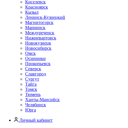
Киселевск
Красноярск
Кызыл
Ленинск-Кузнецкий
Магнитогорск
Мариинск
Междуреченск
Нижневартовск
Новокузнецк
Новосибирск
Омск
Осинники
Прокопьевск
Северск
Славгород
Сургут
Тайга
Томск
Тюмень
Ханты-Мансийск
Челябинск
Юрга
Личный кабинет