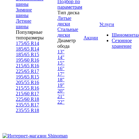
Подбор по
шины
параметрам
Зимние
Тип диска
шины
Литые
Летние
диски
Услуги
шины
Стальные
Популярные
диски
Шиномонта
типоразмеры
Акции
Диаметр
Сезонное
175/65 R14
обода
хранение
185/65 R14
13"
185/65 R15
14"
195/60 R16
15"
215/65 R16
16"
225/65 R17
17"
195/65 R15
18"
205/55 R16
19"
215/55 R16
20"
215/60 R17
21"
225/60 R18
22"
235/55 R17
235/55 R18