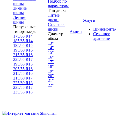
Подбор по
шины
параметрам
Зимние
Тип диска
шины
Литые
Летние
диски
Услуги
шины
Стальные
Популярные
диски
Шиномонта
типоразмеры
Акции
Диаметр
Сезонное
175/65 R14
обода
хранение
185/65 R14
13"
185/65 R15
14"
195/60 R16
15"
215/65 R16
16"
225/65 R17
17"
195/65 R15
18"
205/55 R16
19"
215/55 R16
20"
215/60 R17
21"
225/60 R18
22"
235/55 R17
235/55 R18