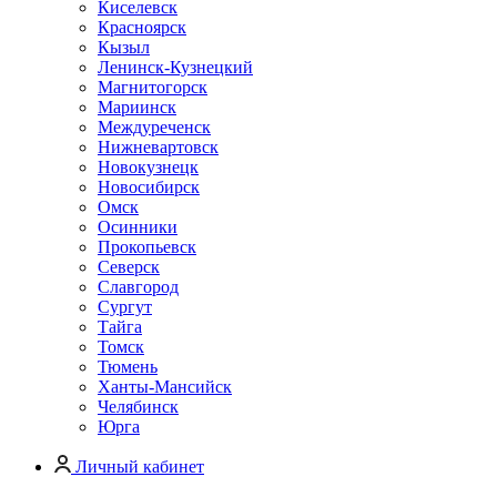
Киселевск
Красноярск
Кызыл
Ленинск-Кузнецкий
Магнитогорск
Мариинск
Междуреченск
Нижневартовск
Новокузнецк
Новосибирск
Омск
Осинники
Прокопьевск
Северск
Славгород
Сургут
Тайга
Томск
Тюмень
Ханты-Мансийск
Челябинск
Юрга
Личный кабинет