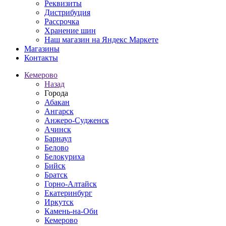
Реквизиты
Дистрибуция
Рассрочка
Хранение шин
Наш магазин на Яндекс Маркете
Магазины
Контакты
Кемерово
Назад
Города
Абакан
Ангарск
Анжеро-Судженск
Ачинск
Барнаул
Белово
Белокуриха
Бийск
Братск
Горно-Алтайск
Екатеринбург
Иркутск
Камень-на-Оби
Кемерово