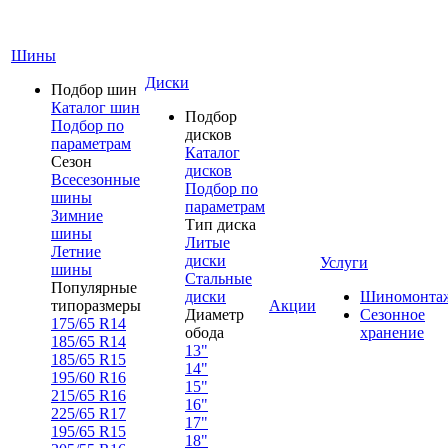
Шины
Диски
Подбор шин
Каталог шин
Подбор
Подбор по
дисков
параметрам
Каталог
Сезон
дисков
Всесезонные
Подбор по
шины
параметрам
Зимние
Тип диска
шины
Литые
Летние
диски
Услуги
шины
Стальные
Популярные
диски
Шиномонта
типоразмеры
Акции
Диаметр
Сезонное
175/65 R14
обода
хранение
185/65 R14
13"
185/65 R15
14"
195/60 R16
15"
215/65 R16
16"
225/65 R17
17"
195/65 R15
18"